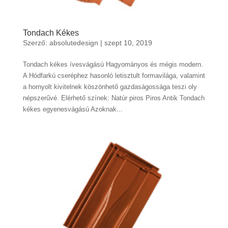
Tondach Kékes
Szerző:
absolutedesign
|
szept 10, 2019
Tondach kékes ívesvágású Hagyományos és mégis modern.
A Hódfarkú cseréphez hasonló letisztult formavilága, valamint
a hornyolt kivitelnek köszönhető gazdaságossága teszi oly
népszerűvé. Elérhető színek: Natúr piros Piros Antik Tondach
kékes egyenesvágású Azoknak...