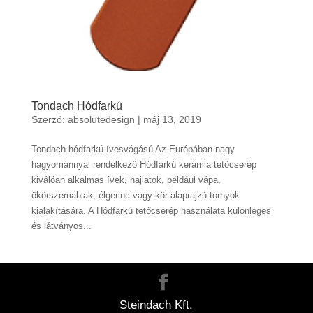
Tondach Hódfarkú
Szerző:
absolutedesign
|
máj 13, 2019
Tondach hódfarkú ívesvágású Az Európában nagy
hagyománnyal rendelkező Hódfarkú kerámia tetőcserép
kiválóan alkalmas ívek, hajlatok, például vápa,
ökörszemablak, élgerinc vagy kör alaprajzú tornyok
kialakítására. A Hódfarkú tetőcserép használata különleges
és látványos...
Steindach Kft.