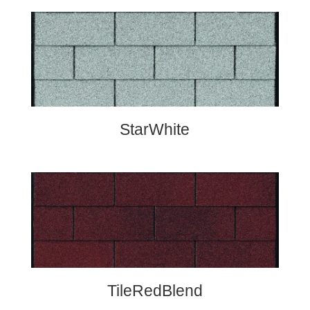
StarWhite
TileRedBlend