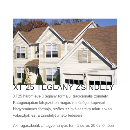
XT 25 TÉGLÁNY ZSINDELY
XT25 háromlevelű téglány formájú, tradicionális zsindely.
Kategóriájában kifejezetten magas minőséget képvisel.
Hagyományos formája, széles színválasztéka miatt sokan
választják ezt a zsindelyt a tető fedésére.
Aki ragaszkodik a hagyományos formához és 20 évnél több