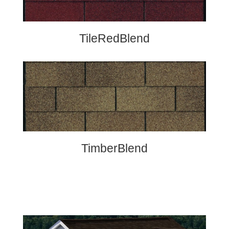
TileRedBlend
TimberBlend