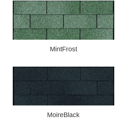
MintFrost
MoireBlack