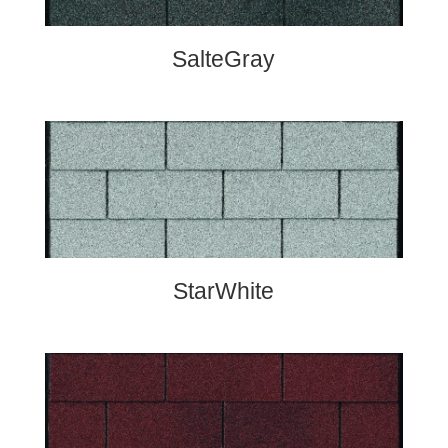
SalteGray
StarWhite