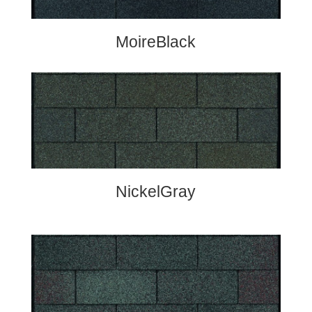
MoireBlack
NickelGray