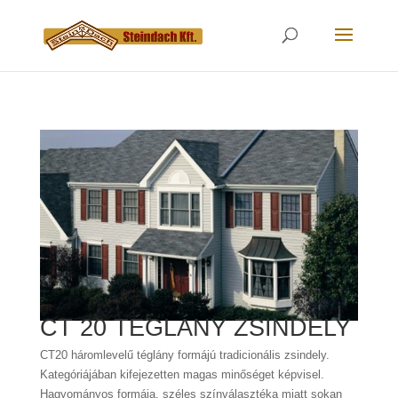
CT 20 TÉGLÁNY ZSINDELY
CT20 háromlevelű téglány formájú tradicionális zsindely.
Kategóriájában kifejezetten magas minőséget képvisel.
Hagyományos formája, széles színválasztéka miatt sokan