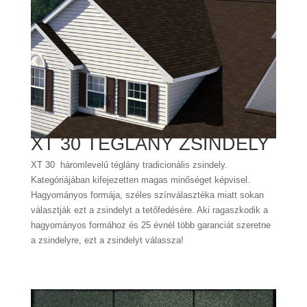
XT 30 TÉGLÁNY ZSINDELY
XT 30 háromlevelű téglány tradicionális zsindely.
Kategóriájában kifejezetten magas minőséget képvisel.
Hagyományos formája, széles színválasztéka miatt sokan
választják ezt a zsindelyt a tetőfedésére. Aki ragaszkodik a
hagyományos formához és 25 évnél több garanciát szeretne
a zsindelyre, ezt a zsindelyt válassza!