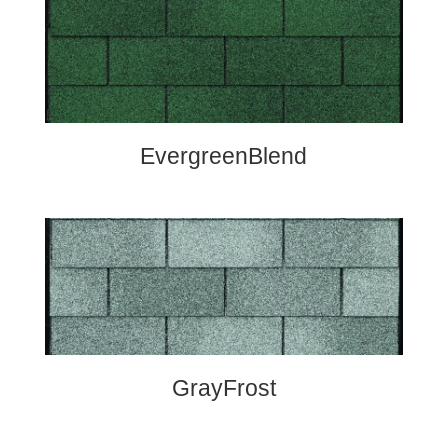
EvergreenBlend
GrayFrost