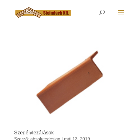
Szegélylezárások
Szerző:
absolutedesign
|
máj 13, 2019