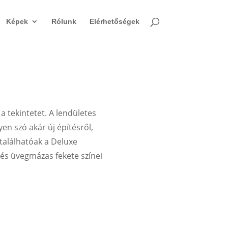
Képek
Rólunk
Elérhetőségek
a tekintetet. A lendületes
yen szó akár új építésről,
gtalálhatóak a Deluxe
s üvegmázas fekete színei