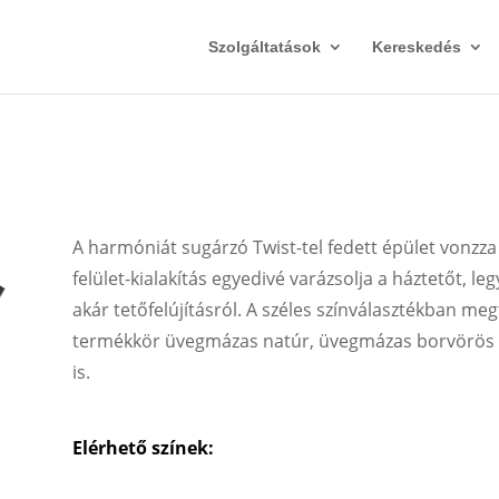
Szolgáltatások
Kereskedés
A harmóniát sugárzó Twist-tel fedett épület vonzza 
felület-kialakítás egyedivé varázsolja a háztetőt, leg
akár tetőfelújításról. A széles színválasztékban me
termékkör üvegmázas natúr, üvegmázas borvörös é
is.
Elérhető színek: