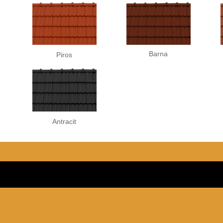
Barna
Piros
Antracit