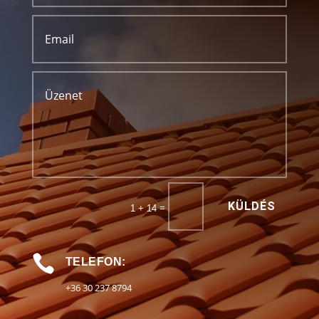
KÜLDÉS
=
1 + 14

TELEFON:
+36 30 237 8794